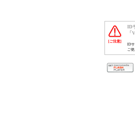
ID
「V
[ご注意]
IDサ
ご使用